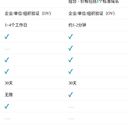
组合 - 价格包括
1
个标准域名
企业/单位/组织验证（OV）
企业/单位/组织验证（OV）
1~4个工作日
约1-2分钟
✓
✓
—
✓
✓
✓
✓
✓
30天
30天
✓
无限
✓
—
—
—
—
—