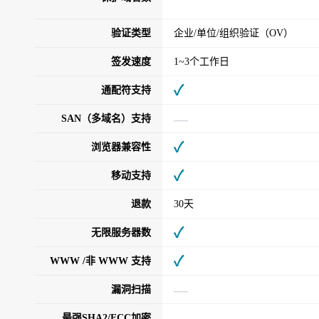
验证类型
企业/单位/组织验证（OV）
签发速度
1~3个工作日
✓
通配符支持
—
SAN（多域名）支持
✓
浏览器兼容性
✓
移动支持
退款
30天
✓
无限服务器数
✓
WWW /非 WWW 支持
—
漏洞扫描
—
最强SHA2/ECC加密