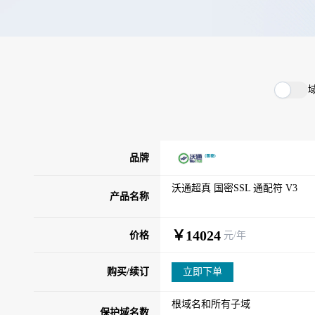
品牌
沃通超真 国密SSL 通配符 V3
产品名称
￥14024
价格
元/年
购买/续订
立即下单
根域名和所有子域
保护域名数