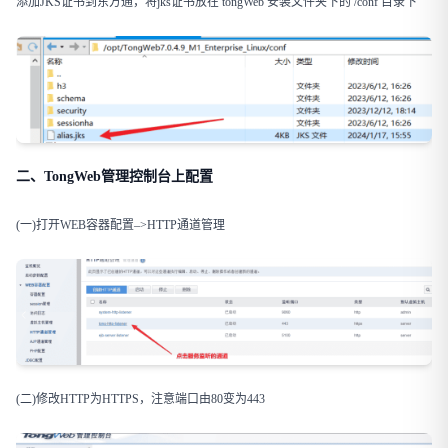
添加JKS证书到东方通，将jks证书放在 tongWeb 安装文件夹下的 /conf 目录下
二、TongWeb管理控制台上配置
(一)打开WEB容器配置–>HTTP通道管理
(二)修改HTTP为HTTPS，注意端口由80变为443