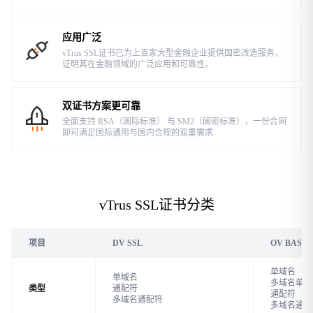
应用广泛
vTrus SSL证书已为上百家大型金融企业提供国密改造服务，
证明其在金融领域的广泛应用和可靠性。
双证书方案更可靠
全面支持 RSA（国际标准） 与 SM2（国密标准），一份合同
即可满足国际通用与国内合规的双重需求
vTrus SSL证书分类
项目
DV SSL
OV BASIC
单域名
单域名
多域名单域
类型
通配符
通配符
多域名通配符
多域名通配