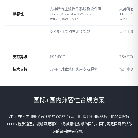
支持所有主流操作系统及软件库
支持所有主
兼容性
iOs 5+,Android 4.0,Windows
iOs 5+,Andr
Win7+, Java 1.6.15+
Win7+, Java
支持99.99%的主流浏览器
支持99.9
支持算法
RSA/ECC
RSA/ECC
技术支持
7x24小时本地化客户支持服务
7x24小
国际+国内兼容性合规方案
vTrus 在国内部署了高性能的 OCSP 节点，相比部分国际品牌，能显著缩短
HTTPS 握手延迟，能够满足客户业务兼容性要求的同时，同时满足国密算法改
造的证书解决方案。