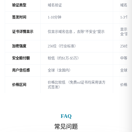
验证类型
域名验证
域名验
签发时间
1-10分钟
1-3个
显示企
证书详情显示
仅显示域名信息 ，去除“不安全”提示
全”提
加密强度
256位（行业标准）
256
安全赔付额
较低（约$1万-$5万）
中等（约
用户信任感
全球（含国内）
全球（
价格比较低 （
免费ssl证书
均采用该方
价格区间
价格中
式签发）
FAQ
常见问题