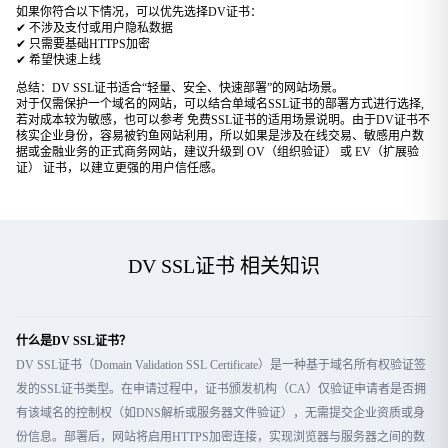
如果你符合以下情况，可以优先选择DV证书：
✔ 不涉及支付或用户隐私数据
✔ 只需要基础HTTPS加密
✔ 希望快速上线
总结：
DV SSL证书适合“轻量、安全、快速部署”的网站场景。
对于仅需保护一个域名的网站，可以结合单域名SSL证书的部署方式进行选择,
若对成本较为敏感，也可以参考
免费SSL证书
的适用场景说明。
由于DV证书不
核实企业身份，容易被钓鱼网站利用，所以如果是涉及在线交易、敏感用户数
据或金融业务的正式商务网站，建议升级到 OV（组织验证） 或 EV（扩展验
证） 证书，以建立更强的用户信任感。
DV SSL证书 相关知识
什么是DV SSL证书？
DV SSL证书（Domain Validation SSL Certificate）是一种基于域名所有权验证签
发的SSL证书类型。在申请过程中，证书颁发机构（CA）仅验证申请者是否拥
有该域名的控制权（如DNS解析或服务器文件验证），无需提交企业资质或身
份信息。部署后，网站将启用HTTPS加密连接，实现浏览器与服务器之间的数