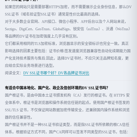
如果您的网站只是需要部署HTTPS加密，而不需要展示企业身份信息，那么DV
SSL证书（域名验证型SSL证书）通常是性价比最高的选择。
对于大多数企业官网、API接口、微信小程序、APP后台以及个人网站来说，
Sectigo、DigiCert、GeoTrust、GlobalSign、锐安信（sslTrus）、沃通（WoTrus）
等品牌的DV证书在加密强度上几乎没有区别。
它们都采用相同的TLS加密标准，浏览器显示的安全锁标识也完全一致。真正
影响选择的因素主要包括：证书价格\签发速度浏览器兼容性自动化续期能力国
产化支持技术服务与售后.因此，选择DV证书时，不应只关注品牌知名度，更
应结合实际业务场景进行选型。
阅读全文：
DV SSL证书哪个好？DV各品牌证书对比
有适合中国本地化、国产化、政企及信创环境的DV SSL证书吗？
国产根证书，是由中国本土证书颁发机构（CA）发行的根证书。在 HTTPS 安
全体系中，根证书是浏览器和操作系统信任链的起点。使用国产根证书签发的
SSL/TLS 证书，不仅保证网站数据加密传输安全，还兼顾国内操作系统和浏览
器的信任兼容性。
国产根证书并不是一种SSL证书验证类型，而是指SSL证书所依赖的根CA信任
体系。根据验证方式不同，国产CA同样可以签发不同类型的SSL证书，包括：