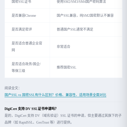
国密SSL证书
使用SM2/SM3/SM4国产密码算法
是否兼容Chrome
国产SSL兼容，纯SM2国密默认不兼容
是否满足密评
普通国产SSL通常不满足
是否适合普通企业官
非常适合
网
是否适合政务/国企/
推荐国密SSL
等保三级
阅读全文：
国产SSL vs 国密SSL有什么区别？价格、兼容性、适用场景全面对比
DigiCert 支持 DV SSL证书申请吗？
是的，DigiCert 支持 DV（域名验证）SSL 证书的申请，但主要通过其旗下的子
品牌（如 RapidSSL、GeoTrust 等）进行提供。