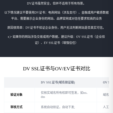
DV证书虽然安全，但并不适用于所有场景。
以下情况建议不要使用DV证书：
电商网站（涉及支付）、
金融或用户敏感数据
平台、
需要展示企业身份的网站、
品牌官网或对信任要求较高的业务
原因很简单：DV证书不验证企业身份，用户无法判断网站是否真实可信。
👉 如果你的网站涉及交易或用户数据，建议升级：
OV SSL证书（企业验
证）、
EV SSL证书（增强信任）
DV SSL证书与OV/EV证书对比
DV SSL证书(域名验证级)
OV SS
仅核实域名所有权即可签发，如txt、
验证对象
域名所
dns
审核方式
系统自动验证，自动下发;
人工审核