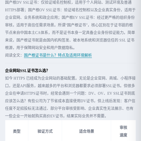
国产根DV SSL证书：仅验证域名控制权，适用于个人网站、测试环境及普通
HTTPS部署；国产根OV SSL证书：验证域名控制权以及企业真实身份，适用于
企业官网、业务系统和政企应用；国产根EV SSL证书：经过更严格的组织身份
审核，适用于高信任需求场景。所谓“国产根证书”，核心区别在于证书链的根
节点来自中国本土CA体系，而不是证书本身一定具备企业身份验证能力。简单
来说，国产根证书就是由国内机构签发、被本地系统和浏览器信任的 SSL 证书
根源，用于保障网站安全和用户数据隐私。
阅读全文：
国产根证书是什么？特点及适用环境解析
企业网站SSL证书怎么选？
如今 HTTPS 已经成为企业网站的基础配置。无论是企业官网、商城、小程序接
口，还是API服务，越来越多的平台和浏览器都要求必须部署SSL证书。但很多
企业在申请HTTPS证书时，经常会遇到一个问题：DV、OV、EV SSL证书到底
应该怎么选？有些公司为了节省成本直接使用DV证书，但上线后发现：客户信
任度不足招投标无法通过、部分平台审核受影响、企业真实性无法展示、也有
一些企业一开始就购买高价EV证书，结果实际业务并不需要。
审核
类型
验证方式
适合场景
速度