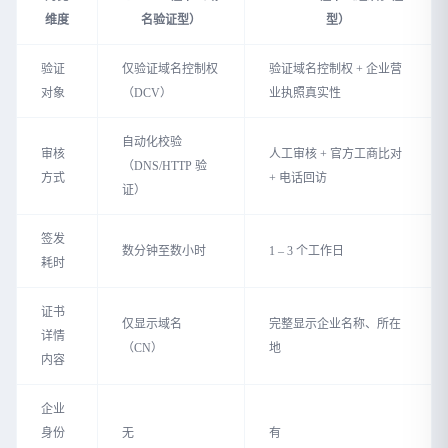
维度
名验证型）
型）
验证
仅验证域名控制权
验证域名控制权 + 企业营
对象
（DCV）
业执照真实性
自动化校验
审核
人工审核 + 官方工商比对
（DNS/HTTP 验
方式
+ 电话回访
证）
签发
数分钟至数小时
1 – 3 个工作日
耗时
证书
仅显示域名
完整显示企业名称、所在
详情
（CN）
地
内容
企业
身份
无
有