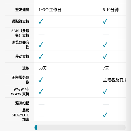
1~3个工作日
5-10分钟
签发速度
✓
✓
通配符支持
SAN（多域
—
—
名）支持
浏览器兼容
✓
✓
性
✓
✓
移动支持
30天
7天
退款
无限服务器
✓
主域名及其所
数
WWW /非
✓
✓
WWW 支持
—
—
漏洞扫描
最强
—
✓
SHA2/ECC
加密