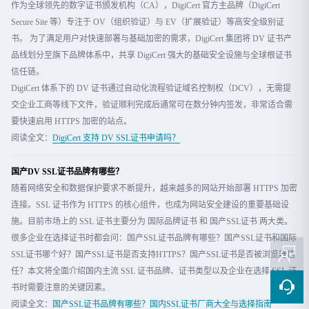
作为全球领先的数字证书颁发机构（CA），DigiCert 官方主品牌（DigiCert
Secure Site 等）专注于 OV（组织验证）与 EV（扩展验证）等高安全级别证
书。 为了满足用户对快速部署与基础加密的需求，DigiCert 集团将 DV 证书产
品线划分至旗下品牌体系中，共享 DigiCert 强大的基础安全设施与全球根证书
信任链。
DigiCert 体系下的 DV 证书通过自动化流程验证域名控制权（DCV），无需提
交企业工商等线下文件，验证顺利完成后通常可在数分钟内签发，非常适合需
要快速启用 HTTPS 加密的站点。
阅读全文：
DigiCert 支持 DV SSL证书申请吗？
国产DV SSL证书品牌有哪些？
随着网络安全和数据保护要求不断提升，越来越多的网站开始部署 HTTPS 加密
连接。SSL 证书作为 HTTPS 的核心组件，也成为网站安全建设的重要基础设
施。目前市场上的 SSL 证书主要分为 国际品牌证书 和 国产SSL证书 两大类。
很多企业在选择证书时都会问：国产SSL证书品牌有哪些？国产SSL证书和国际
SSL证书哪个好？国产SSL证书是否支持HTTPS？国产SSL证书是否被浏览器信
任？本文将全面介绍国内主流 SSL 证书品牌、证书类型以及企业在选择 SSL 证
书时需要注意的关键因素。
阅读全文：
国产SSL证书品牌有哪些？国内SSL证书厂商大全与选择指南