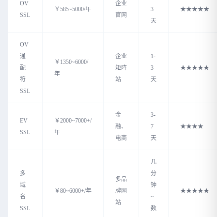
OV
企业
￥585~5000/年
3
★★★★★
SSL
官网
天
OV
通
企业
1-
￥1350~6000/
配
矩阵
3
★★★★★
年
符
站
天
SSL
金
3-
EV
￥2000~7000+/
融、
7
★★★★
SSL
年
电商
天
几
多
分
多品
域
钟
￥80~6000+/年
牌网
★★★★★
名
~
站
SSL
数