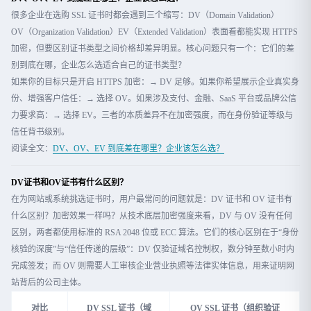
很多企业在选购 SSL 证书时都会遇到三个缩写：DV（Domain Validation）
OV（Organization Validation）EV（Extended Validation）表面看都能实现 HTTPS
加密，但要区别证书类型之间价格却差异明显。核心问题只有一个：它们的差
别到底在哪，企业怎么选适合自己的证书类型？
如果你的目标只是开启 HTTPS 加密：→ DV 足够。如果你希望展示企业真实身
份、增强客户信任：→ 选择 OV。如果涉及支付、金融、SaaS 平台或品牌公信
力要求高：→ 选择 EV。三者的本质差异不在加密强度，而在身份验证等级与
信任背书级别。
阅读全文：
DV、OV、EV 到底差在哪里？企业该怎么选？
DV证书和OV证书有什么区别？
在为网站或系统挑选证书时，用户最常问的问题就是：DV 证书和 OV 证书有
什么区别？加密效果一样吗？从技术底层加密强度来看，DV 与 OV 没有任何
区别，两者都使用标准的 RSA 2048 位或 ECC 算法。它们的核心区别在于“身份
核验的深度”与“信任传递的层级”：DV 仅验证域名控制权，数分钟至数小时内
完成签发；而 OV 则需要人工审核企业营业执照等法律实体信息，用来证明网
站背后的公司主体。
对比
DV SSL 证书（域
OV SSL 证书（组织验证