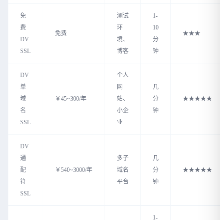
免
测试
1-
费
环
10
免费
★★★
DV
境、
分
SSL
博客
钟
DV
个人
单
网
几
域
￥45~300/年
站、
分
★★★★★
名
小企
钟
SSL
业
DV
通
多子
几
配
￥540~3000/年
域名
分
★★★★★
符
平台
钟
SSL
1-