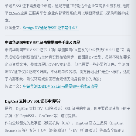
单域名SSL证书需要逐个申请，通配符证书特别适合企业官网多业务系统,,电商
平台,SaaS应用,云服务平台,企业内部管理系统,可以明显降低证书采购和维护成
本。
阅读全文：
Sectigo DV通配符SSL证书是什么？
申请华测国密DV SSL证书需要哪些手续及流程
申请华测国密DV SSL证书（即由华测国密CA签发的SM2算法DV SSL证书）需
完成域名控制权验证与主体真实性核验两步，但因属DV类型，虽然不强制要求
企业资质文件，整体流程比OV/EV更轻量。但也需要一些必要的证件。华测国
密DV证书仅验证域名归属，不体现单位名称，浏览器地址栏无企业标识，适用
于内部系统、测试环境或需国密合规但无需身份背书的场景；
阅读全文：
申请华测国密DV SSL证书需要哪些手续及流程
DigiCert 支持 DV SSL证书申请吗？
是的，DigiCert 支持 DV（域名验证）SSL 证书的申请，但主要通过其旗下的子
品牌（如 RapidSSL、GeoTrust 等）进行提供。
作为全球领先的数字证书颁发机构（CA），DigiCert 官方主品牌（DigiCert
Secure Site 等）专注于 OV（组织验证）与 EV（扩展验证）等高安全级别证