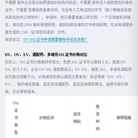
不需要 提供企业营业执照或组织机构代码证；不需要 提供法人或管理员的身份
证件；不需要 签署纸质盖章合同，也没有人工电话回访环节（极少数触发系统
风险风控的订单除外）。申请时，你只需要准备三样东西：一个正常解析的域
名；域名的 DNS 解析管理权限，或网站根目录的文件修改权限；在本地或服务
器生成的 CSR（证书签名请求）文件。
阅读全文：
DV SSL证书申请需要哪些手续及流程？
DV、OV、EV、通配符、多域名SSL证书价格对比
实际上，SSL证书价格差异非常大：免费 SSL 证书可以做到 0 元；普通 DV
SSL 仅几十元；企业 OV SSL 通常数百元；EV SSL、国密 SSL、多域名通配符
则可能达到数千元。价格差异的核心原因主要来自：验证等级（DV / OV /
EV）、保护域名数量、是否支持通配符、是否支持国密算法、品牌与赔付等
级、企业审核成本。
SSL
签
证
适合
发
书
价格区间
推荐程度
网站
时
类
间
型