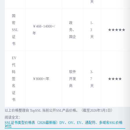
天
国
密
政
1-
￥468~14000+/
SSL
务、
3
★★★★★
年
证
国企
天
书
EV
代
码
软件
3-
签
￥8000+/年
开发
7
★★★★
名
商
天
证
书
以上价格整理自 TopSSL 当前公开SSL产品价格。（截至2026年5月1日）
阅读全文：
SSL证书类型价格表（2026最新版）DV、OV、EV、通配符、多域名SSL价格
对比