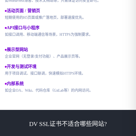
如WordPress博客、技术文档站等，只需保证访问安全即可。
活动页面 / 营销页
短期使用的H5页面或推广落地页，部署速度优先。
API接口与小程序
如接口调用、移动端通信等场景，HTTPS为强制要求。
展示型网站
企业官网（无登录/支付功能）、产品展示页等。
开发与测试环境
用于项目调试、接口联调，快速模拟HTTPS环境。
内部系统
如企业OA、Wiki、代码仓库（GitLab等）的内网访问。
DV SSL证书不适合哪些网站?