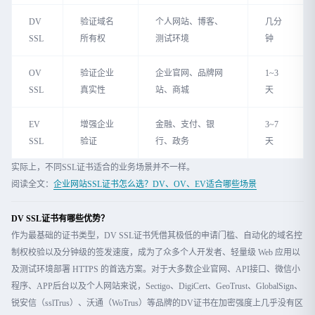
DV
验证域名
个人网站、博客、
几分
SSL
所有权
测试环境
钟
OV
验证企业
企业官网、品牌网
1~3
SSL
真实性
站、商城
天
EV
增强企业
金融、支付、银
3~7
SSL
验证
行、政务
天
实际上，不同SSL证书适合的业务场景并不一样。
阅读全文：
企业网站SSL证书怎么选？DV、OV、EV适合哪些场景
DV SSL证书有哪些优势？
作为最基础的证书类型，DV SSL证书凭借其极低的申请门槛、自动化的域名控
制权校验以及分钟级的签发速度，成为了众多个人开发者、轻量级 Web 应用以
及测试环境部署 HTTPS 的首选方案。对于大多数企业官网、API接口、微信小
程序、APP后台以及个人网站来说，Sectigo、DigiCert、GeoTrust、GlobalSign、
锐安信（sslTrus）、沃通（WoTrus）等品牌的DV证书在加密强度上几乎没有区