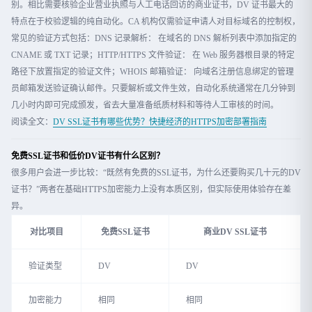
别。相比需要核验企业营业执照与人工电话回访的商业证书，DV 证书最大的
特点在于校验逻辑的纯自动化。CA 机构仅需验证申请人对目标域名的控制权，
常见的验证方式包括：DNS 记录解析： 在域名的 DNS 解析列表中添加指定的
CNAME 或 TXT 记录；HTTP/HTTPS 文件验证： 在 Web 服务器根目录的特定
路径下放置指定的验证文件；WHOIS 邮箱验证： 向域名注册信息绑定的管理
员邮箱发送验证确认邮件。只要解析或文件生效，自动化系统通常在几分钟到
几小时内即可完成颁发，省去大量准备纸质材料和等待人工审核的时间。
阅读全文：
DV SSL证书有哪些优势？快捷经济的HTTPS加密部署指南
免费SSL证书和低价DV证书有什么区别？
很多用户会进一步比较：“既然有免费的SSL证书，为什么还要购买几十元的DV
证书？”两者在基础HTTPS加密能力上没有本质区别，但实际使用体验存在差
异。
对比项目
免费SSL证书
商业DV SSL证书
验证类型
DV
DV
加密能力
相同
相同