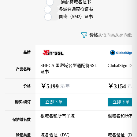
通配符域名证书
多域名通配符证书
国密（SM2）证书
价格
从低向高
从高向低
品牌
SHECA 国密域名型通配符SSL
GlobalSign 
产品名称
证书
￥5199
￥3154
元/年
元/年
价格
立即下单
立即下单
购买/续订
根域名和所有子域
根域名和所有
保护域名数
域名验证（DV）
域名验证（DV
验证类型