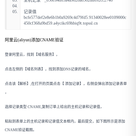
03.
主机记录   _056c64d63a4a9828a8362dd692cc2746
04.
05.
记录值    
bcfe577def2e8e6b1b0a9269c4d79fd5.91340028ee0109000c
450cf368a9bd59.a4ycikc69hbiq9t.topssl.cn
阿里云(aliyun)添加CNAME验证
登录阿里云，找到【域名服务】，
点击左侧的【域名列表】，找到添加DNS记录的域名，
点击该【解析】,在打开的页面点击【 添加记录】，右侧会弹出添加记录表单
，
选择记录类型 CNAME,复制订单上给出的主机记录和记录值，
粘贴到表单上的主机记录和记录值文本框内，最后提交，如下图所示是添加
CNAME验证截图。