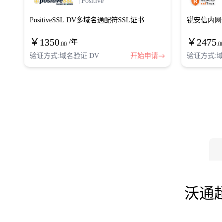
Positive
PositiveSSL DV多域名通配符SSL证书
锐安信内网
￥
1350
￥
2475
/年
.00
.0
验证方式:域名验证 DV
开始申请
验证方式:域
沃通