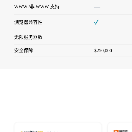
—
WWW /非 WWW 支持
✓
浏览器兼容性
无限服务器数
-
安全保障
$250,000