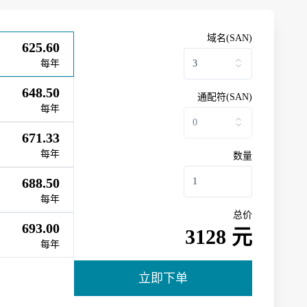
域名(SAN)
625.60
每年
648.50
通配符(SAN)
每年
671.33
每年
数量
688.50
每年
总价
693.00
3128 元
每年
立即下单