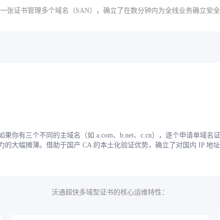
一张证书管理多个域名（SAN），确立了在数分钟内为全线业务确立安
有三个不同的主域名（如 a.com、b.net、c.cn），逐个申请单
的大幅摊薄。借助于国产 CA 的本土化验证优势，确立了对国内 IP 
沃通超快多域型证书的核心运维特性：