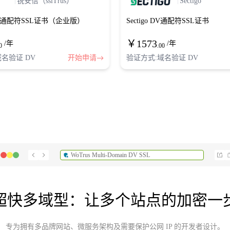
锐安信（sslTrus）
Sectigo
通配符SSL证书（企业版）
Sectigo DV通配符SSL证书
￥
1573
/年
/年
0
.00
名验证 DV
开始申请
验证方式:域名验证 DV
WoTrus Multi-Domain DV SSL
超快多域型：让多个站点的加密一
专为拥有多品牌网站、微服务架构及需要保护公网 IP 的开发者设计。