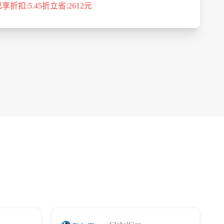
5.45折
2612元