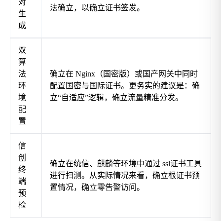
对
法确立，以确立证书签发。
生
成
双
算
法
确立在 Nginx（国密版）或国产网关中同时
环
配置国密与国际证书。更务实的建议是：确
境
立“自适应”逻辑，确立流量精准分发。
配
置
信
创
确立在统信、麒麟等环境中通过
ssl证书工具
终
进行扫测。从实际情况来看，确立根证书预
端
置情况，确立零告警访问。
预
检