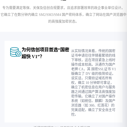
专为需要满足等保、关保及信创合规要求，且追求部署效率的政企事业单位设计。
它确立了在数分钟内确立 SM2/SM3/SM4 国产密码体系，确立了网站在国产浏览器中
的高强度加密状态。
为何信创项目首选“国密
从实际情况来看，传统的国密
证书申请往往伴随着繁琐的线
超快 V1”？
下审核，这在项目紧急上线时
操作成本较高。沃通作为国产
老牌 CA，其
国密SSL证书
V1
版确立了 DV 级的极简验证。
说实话，只需验证域名所有
权，确立 10 分钟即可拿证，
确立了机密信息在用户与服务
器之间通过国产算法高强度加
密传输。它确立了对国产操作
系统（如统信、麒麟）及国产
浏览器（如 360、红莲花）的
完美适配，确立了安全自主可
控。