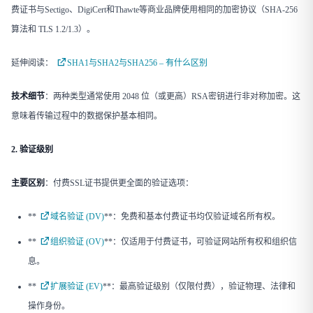
费证书与Sectigo、DigiCert和Thawte等商业品牌使用相同的加密协议（SHA-256
算法和 TLS 1.2/1.3）。
延伸阅读：
SHA1与SHA2与SHA256 – 有什么区别
技术细节
​：两种类型通常使用 2048 位（或更高）RSA密钥进行非对称加密。这
意味着传输过程中的数据保护基本相同。
2. 验证级别
主要区别
​：付费SSL证书提供更全面的验证选项：
​**
域名验证 (DV)
**​：免费和基本付费证书均仅验证域名所有权。
​**
组织验证 (OV)
**​：仅适用于付费证书，可验证网站所有权和组织信
息。
​**
扩展验证 (EV)
**​：最高验证级别（仅限付费），验证物理、法律和
操作身份。