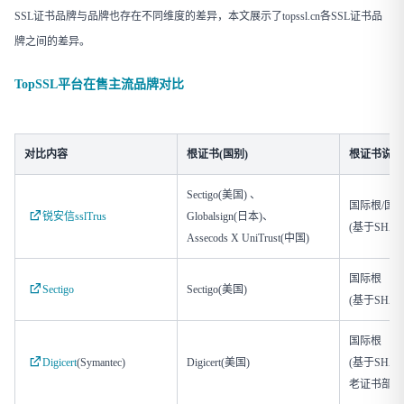
SSL证书品牌与品牌也存在不同维度的差异，本文展示了topssl.cn各SSL证书品
牌之间的差异。
TopSSL平台在售主流品牌对比
对比内容
根证书(国别)
根证书说明
Sectigo(美国) 、
国际根/国
锐安信sslTrus
Globalsign(日本)、
(基于SHA
Assecods X UniTrust(中国)
国际根
Sectigo
Sectigo(美国)
(基于SHA
国际根
Digicert
(Symantec)
Digicert(美国)
(基于SHA
老证书部分使