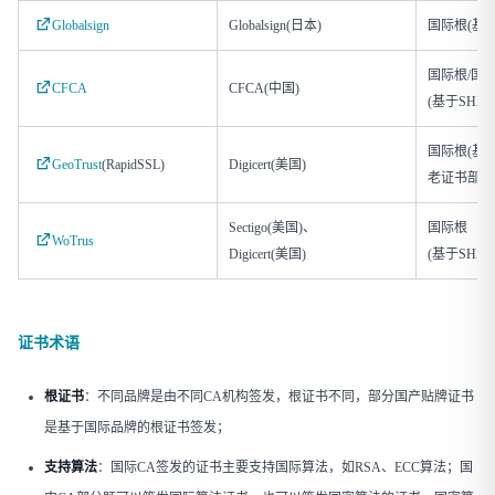
Globalsign
Globalsign(日本)
国际根(基于
国际根/国
CFCA
CFCA(中国)
(基于SHA
国际根(基
GeoTrust
(RapidSSL)
Digicert(美国)
老证书部分使
Sectigo(美国)、
国际根
WoTrus
Digicert(美国)
(基于SHA
证书术语
根证书
：不同品牌是由不同CA机构签发，根证书不同，部分国产贴牌证书
是基于国际品牌的根证书签发；
支持算法
：国际CA签发的证书主要支持国际算法，如RSA、ECC算法；国