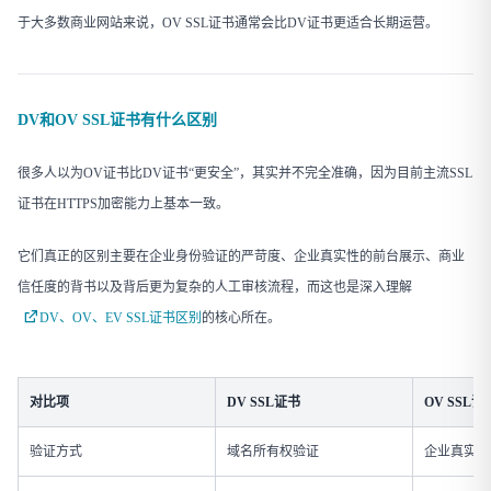
于大多数商业网站来说，OV SSL证书通常会比DV证书更适合长期运营。
DV和OV SSL证书有什么区别
很多人以为OV证书比DV证书“更安全”，其实并不完全准确，因为目前主流SSL
证书在HTTPS加密能力上基本一致。
它们真正的区别主要在企业身份验证的严苛度、企业真实性的前台展示、商业
信任度的背书以及背后更为复杂的人工审核流程，而这也是深入理解
DV、OV、EV SSL证书区别
的核心所在。
对比项
DV SSL证书
OV SSL证
验证方式
域名所有权验证
企业真实性