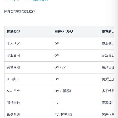
网站类型选择SSL推荐
网站类型
推荐SSL类型
推荐原因
个人博客
DV
成本低、部
企业官网
OV
企业真实性
商城网站
OV / EV
用户信任更
API接口
DV
更关注加密
SaaS平台
OV / 通配符
多子域名管
银行金融
EV
高等级企业
政务系统
EV / 国密SSL
国产化与高