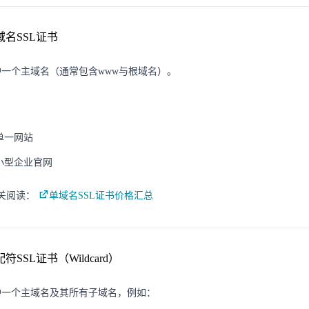
单域名SSL证书
护一个主域名（通常包含www与根域名）。
：
单一网站
小型企业官网
相关阅读：
单域名SSL证书价格汇总
通配符SSL证书（Wildcard）
护一个主域名及其所有子域名，例如：