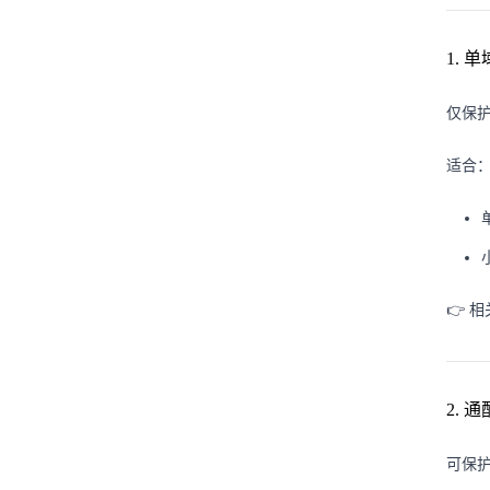
1. 
仅保
适合
👉 
2. 
可保