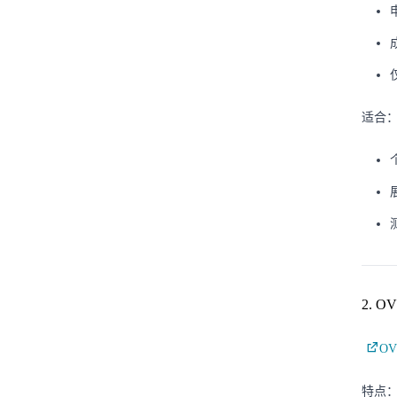
适合
2. 
O
特点