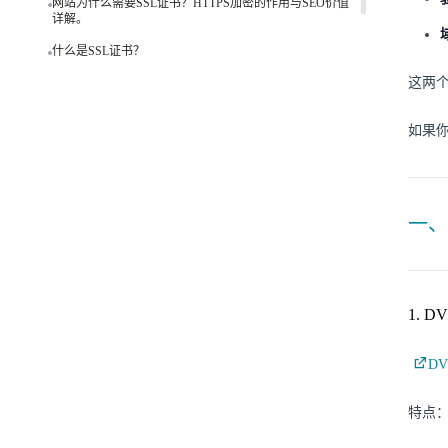
网站为什么需要SSL证书？HTTPS加密的作用与SEO价值
企业网站用哪种SSL证书？
详解。
什么是SSL证书？
单域名SSL证书够用吗？
这两
如果
一、
1. 
D
特点