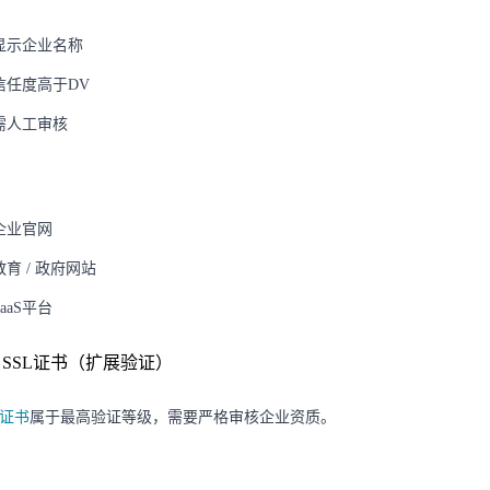
显示企业名称
信任度高于DV
需人工审核
：
企业官网
教育 / 政府网站
SaaS平台
EV SSL证书（扩展验证）
V证书
属于最高验证等级，需要严格审核企业资质。
：