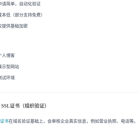
申请简单，自动化验证
成本低（部分支持免费）
仅提供基础加密
：
个人博客
展示型网站
测试环境
OV SSL证书（组织验证）
V证书
在域名验证基础上，会审核企业真实信息，例如营业执照、电话等。
：