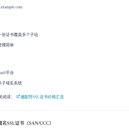
.example.com
：
一张证书覆盖多个子站
管理简单
：
SaaS平台
多子域名系统
相关阅读：
通配符SSL证书价格汇总
多域名SSL证书（SAN/UCC）