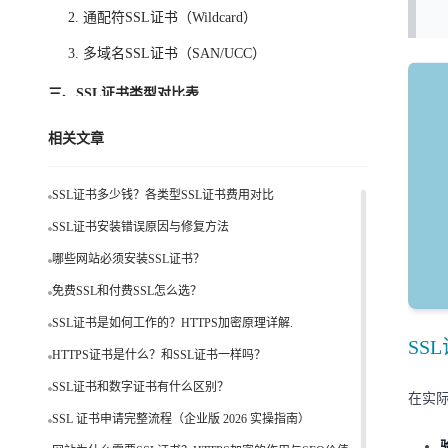
2. 通配符SSL证书（Wildcard）
3. 多域名SSL证书（SAN/UCC）
三、SSL证书类型对比表
1️⃣ 验证等级对比（DV vs OV vs EV）
相关文章
2️⃣ 域名类型对比（核心SEO点）
SSL证书多少钱？各类型SSL证书费用对比
3️⃣ 组合推荐（转化核心）
SSL证书安装错误原因与修复方法
四、如何选择最适合你的SSL证书？
哪些网站必须安装SSL证书？
总结
免费SSL和付费SSL怎么选？
常见问题
SSL证书是如何工作的？HTTPS加密原理详解.
SS
HTTPS证书是什么？和SSL证书一样吗？
SSL证书有哪几种类型？
SSL证书和数字证书有什么区别？
DV和OV SSL证书有什么区别？
在实际
SSL 证书申请完整流程（企业版 2026 实操指南）
通配符SSL证书和多域名SSL有什么区别？