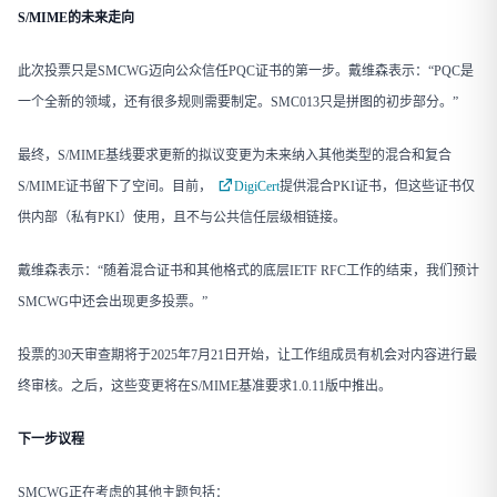
S/MIME的未来走向
此次投票只是SMCWG迈向公众信任PQC证书的第一步。戴维森表示：“PQC是
一个全新的领域，还有很多规则需要制定。SMC013只是拼图的初步部分。”
最终，S/MIME基线要求更新的拟议变更为未来纳入其他类型的混合和复合
S/MIME证书留下了空间。目前，
DigiCert
提供混合PKI证书，但这些证书仅
供内部（私有PKI）使用，且不与公共信任层级相链接。
戴维森表示：“随着混合证书和其他格式的底层IETF RFC工作的结束，我们预计
SMCWG中还会出现更多投票。”
投票的30天审查期将于2025年7月21日开始，让工作组成员有机会对内容进行最
终审核。之后，这些变更将在S/MIME基准要求1.0.11版中推出。
下一步议程
SMCWG正在考虑的其他主题包括：