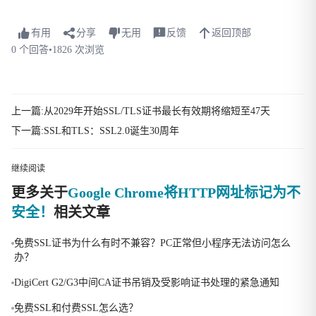
有用
分享
无用
反馈
返回顶部
0 个回答
•
1826 次浏览
上一篇:从2029年开始SSL/TLS证书最长有效期将缩短至47天
下一篇:SSL和TLS：SSL2.0诞生30周年
继续阅读
更多关于
Google Chrome将HTTP网址标记为不
安全！
相关文章
免费SSL证书为什么有时不兼容？PC正常但小程序无法访问怎么
办？
DigiCert G2/G3中间CA证书吊销及受影响证书处理的紧急通知
免费SSL和付费SSL怎么选？